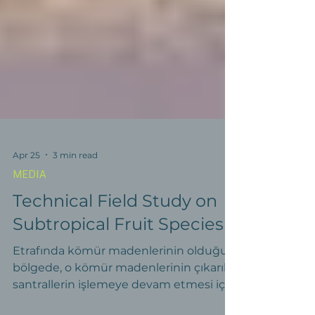
Apr 25
3 min read
MEDIA
Technical Field Study on
Subtropical Fruit Species
Etrafında kömür madenlerinin olduğu
bölgede, o kömür madenlerinin çıkarılıp
santrallerin işlemeye devam etmesi için