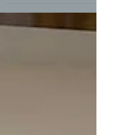
zeytinlerin taşınmasıyla ilgili bir kanun
çalışmasıydı. Türkiye'nin başka hiçbir
bölgesindeki zeytinleri ilgilendirmeyen
bir kanun çalışmasıydı. Bugün de
burada arkadaşlarımızın aslında 2014-
2017 yıllarında yapılan
kamulaştırmalardan kalan, altında
kömür bulunan ve bu kanun çıktıktan
sonra taşınan zeytinleri incelemek için
buraya geldik