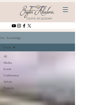
Olive Academy
Anc. Knowledge
Event
All
Media
Event
Conference
Article
Projects