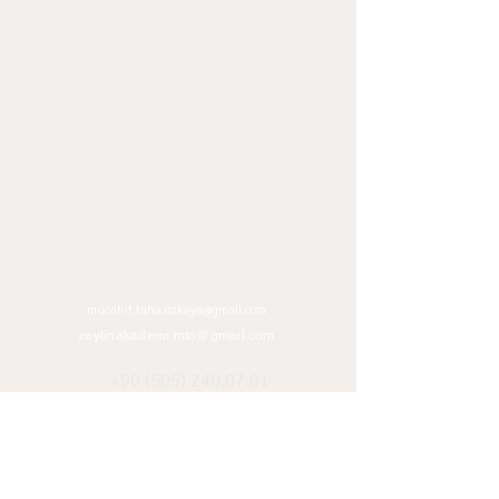
mucahit.taha.ozkaya@gmail.com
zeytinakademi.mto@gmail.com
+90 (505) 240.07.01
+90 (312) 485.11.37