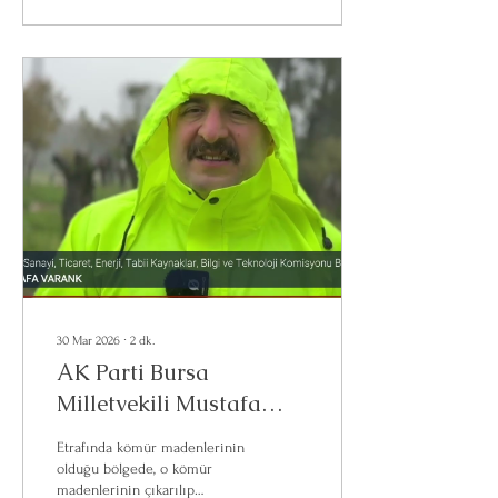
30 Mar 2026
∙
2
dk.
AK Parti Bursa
Milletvekili Mustafa
Varank, Muğla Yeniköy
Etrafında kömür madenlerinin
termik santrali maden
olduğu bölgede, o kömür
madenlerinin çıkarılıp
sahasına taşınan zeytin