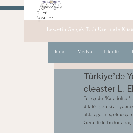
Olive
Academy
Lezzetin Gerçek Tadı Üretimde
Kus
Tümü
Medya
Etkinlik
Türkiye’de Y
oleaster L. 
Türkçede "Karadelice" o
dikdörtgen sivri yapr
altta ağarmış, oldukça 
Genellikle bodur anaç o