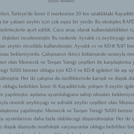
Zeytin Akademi
kileri, Türkiye'de İzmir il merkezine 20 km uzaklıktaki Kayadi
bu tür yabani zeytin için çok eşsiz bir yerdir. Bu ekotipler, RAP
elirteçlerle ayırt edildi. Cüce anaç olarak kullanılabildikleri 
n ilişkileri incelenmiştir. Bu nedenle Ayvalık cv, zeytinyağı ür
lan zeytin öncelikle kullanılmıştır. Ayvalık cv ve KD-8 %97 be
ması bekleniyordu. Çalışmanın ikinci bölümünde sırasıyla ön
tleri olan Memecik ve Tavşan Yüreği çeşitleri ile karşılaştırma y
eği %100 benzer olduğu için KD-3 ve KD-8 iğdeleri ile aşı u
ülmüştür. Her iki çalışma da özelliklerinde karışık ve düşük d
 olduğu belirtilen İzmir ili Kayadibi'nde yetişen 9 zeytin iğd
in yapılmıştır. aşılama uyumluluğuna sahip olmaları bekleniyo
ıyla önemli zeytinyağı ve sofralık zeytin çeşitleri olan Meme
arşılaştırma yapılmıştır. Memecik ve Tavşan Yüreği %100 benzer
aşı uyumlarının daha fazla olabileceği düşünülmüştür. Her iki 
ve düşük düzeyde morfolojik varyasyonlar olduğu belirtilen İzmi