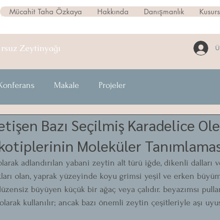
Mücahit Taha Özkaya
Hakkında
Danışmanlık
Kusur
ursuz
Zeytinyağı
Ü
Konferans
Makale
Projeler
etişen Bazı Seçilmiş Karadelice Ol
Ekotiplerinin Moleküler Tanımlamas
larak adlandırılan yabani zeytin alt türü iğde, dikenli dalları 
akları olan, yaprak yüzeyinde koyu grimsi yeşil ve erken büy
düzensiz büyüyen küçük bir ağaç veya çalıdır. beyazımsı pullar
larak kullanılır; ancak bazı önemli zeytin çeşitleriyle aşı uyuş