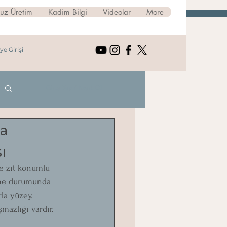
suz Üretim
Kadim Bilgi
Videolar
More
ye Girişi
Giriş Yap / Kayıt Ol
ea
ı
ve zıt konumlu 
üme durumunda 
la yüzey. 
mazlığı vardır. 