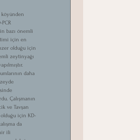
bi köyünden 
D-PCR 
için bazı önemli 
etimi için en 
nzer olduğu için 
emli zeytinyağı 
apılmıştır. 
yumlarının daha 
üzeyde 
esinde 
rdu. Çalışmanın 
cik ve Tavşan 
 olduğu için KD-
çalışma da 
r ili 