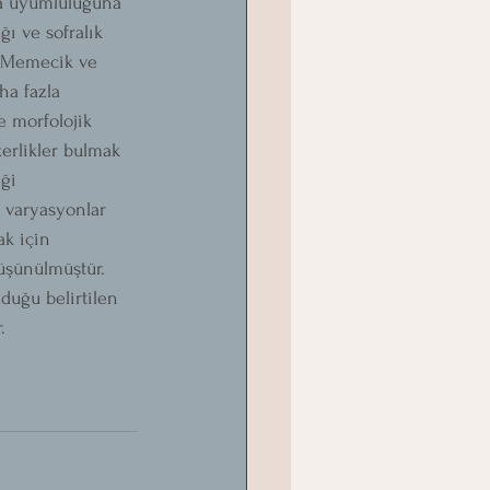
ma uyumluluğuna 
ı ve sofralık 
r. Memecik ve 
ha fazla 
e morfolojik 
erlikler bulmak 
ği 
 varyasyonlar 
ak için 
üşünülmüştür. 
duğu belirtilen 
.