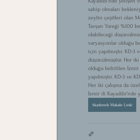
Kayadibi'nde yetişen 9
sahip olmaları bekleni
zeytin çeşitleri olan M
Tavşan Yüreği %100 ben
olabileceği düşünülmüş
varyasyonlar olduğu be
için yapılmıştır. KD-3 
düşünülmüştür. Her iki
olduğu belirtilen İzmir
yapılmıştır. KD-3 ve K
Her iki çalışma da özel
İzmir ili Kayadibi'nde 
Akademik Makale Linki