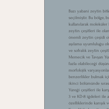
Bazı yabani zeytin bit
seçilmiştir. Bu bölge, 
kullanılarak moleküler b
zeytin çeşitleri ile ola
önemli zeytin çeşidi o
aşılama uyumluluğu ol
ve sofralık zeytin çeşi
Memecik ve Tavşan Yür
fazla olabileceği düşün
morfolojik varyasyonlar
benzerlikler bulmak iç
ikinci bölümünde sıras
Yüreği çeşitleri ile k
3 ve KD-8 iğdeleri ile 
özelliklerinde karışık 