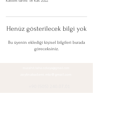
Katılım tarihi: 18 Kas 2022
Henüz gösterilecek bilgi yok
Bu üyenin eklediği kişisel bilgileri burada
göreceksiniz.
mucahit.taha.ozkaya@gmail.com
zeytinakademi.mto@gmail.com
+90 (505) 240.07.01
+90 (312) 485.11.37