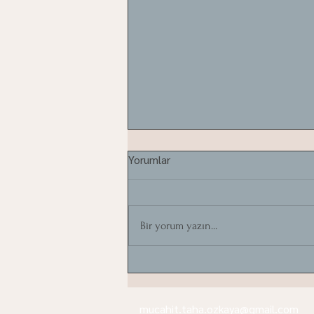
Yorumlar
Bir yorum yazın...
Zeytin ağaçları taşınır mı?
mucahit.taha.ozkaya@gmail.com