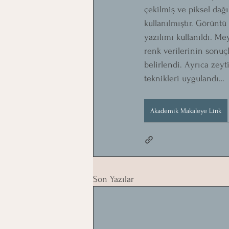
çekilmiş ve piksel dağı
kullanılmıştır. Görüntü
yazılımı kullanıldı. Me
renk verilerinin sonuçl
belirlendi. Ayrıca zeyt
teknikleri uygulandı…
Akademik Makaleye Link
Son Yazılar