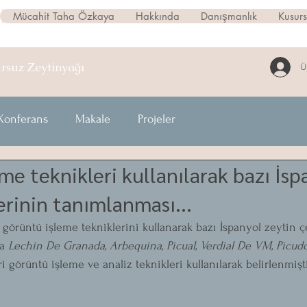
Mücahit Taha Özkaya
Hakkında
Danışmanlık
Kusur
ursuz
Zeytinyağı
Ü
Konferans
Makale
Projeler
me teknikleri kullanılarak bazı İsp
erinin tanımlanması...
görüntü işleme tekniklerini kullanarak bazı İspanyol zeytin çe
a 
Lechin De Granada, Arbequina, Picual, Verdial De VM, Picudo
ri görüntü işleme ve analiz teknikleri kullanılarak belirlenmişti