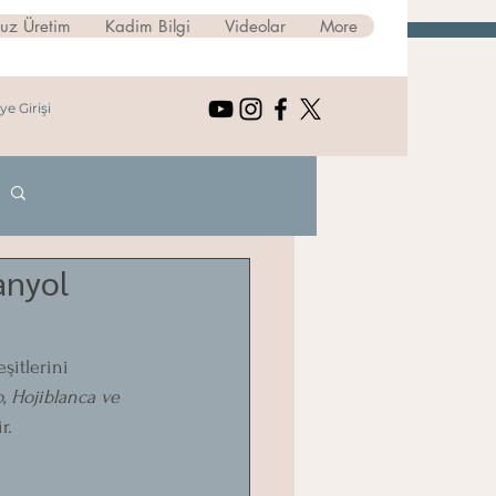
suz Üretim
Kadim Bilgi
Videolar
More
ye Girişi
Giriş Yap / Kayıt Ol
anyol
şitlerini 
, Hojiblanca ve 
r.