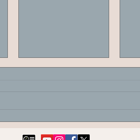
Zeytin Ağaçlarının Kanopi
Tars
Analizi Ve Termografik
Ulak 
Anormalliklerin Veri
Tozla