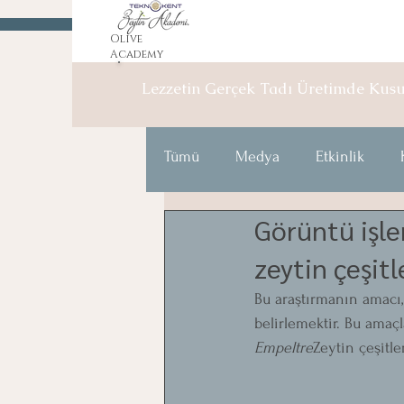
Olive
Academy
Lezzetin Gerçek Tadı Üretimde
Kus
Tümü
Medya
Etkinlik
Görüntü işle
zeytin çeşitl
Bu araştırmanın amacı, 
belirlemektir. Bu amaçl
Empeltre
Zeytin çeşitle