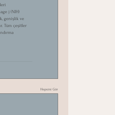
eri 
age j (NIH) 
, genişlik ve 
r. Tüm çeşitler 
landırma 
Hepsini Gör