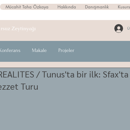
Mücahit Taha Özkaya
Hakkında
Danışmanlık
Kusur
ursuz
Zeytinyağı
Ü
Konferans
Makale
Projeler
ALITES / Tunus'ta bir ilk: Sfax'ta
ezzet Turu