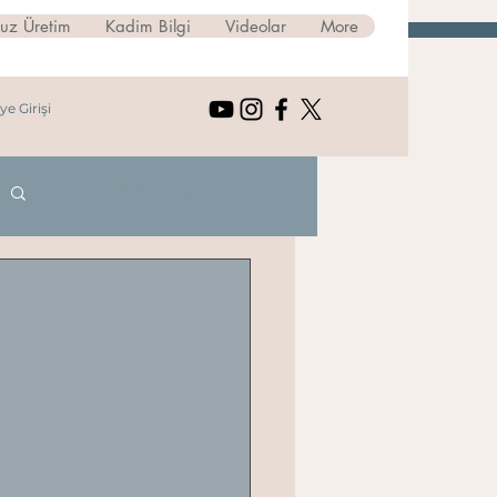
suz Üretim
Kadim Bilgi
Videolar
More
ye Girişi
Giriş Yap / Kayıt Ol