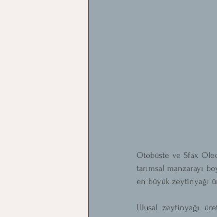
Otobüste ve Sfax Oleo 
tarımsal manzarayı boy
en büyük zeytinyağı ür
Ulusal zeytinyağı üre