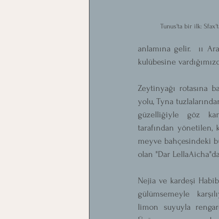
Tunus'ta bir ilk: Sfax
anlamına gelir.  ıı Ar
kulübesine vardığımızd
Zeytinyağı rotasına 
yolu, Tyna tuzlalarınd
güzelliğiyle göz ka
tarafından yönetilen, 
meyve bahçesindeki büyü
olan "Dar LellaAicha"d
Nejia ve kardeşi Habib
gülümsemeyle karşıl
limon suyuyla rengare