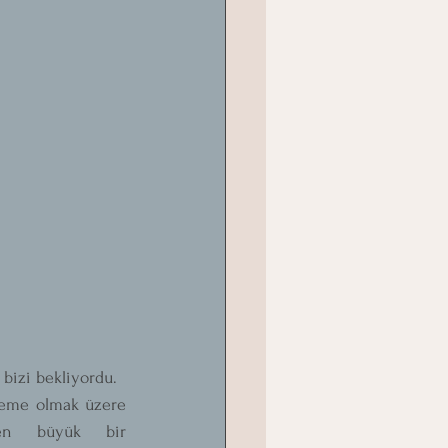
bizi bekliyordu. 
şleme olmak üzere 
yen büyük bir 