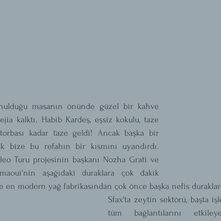
unulduğu masanın önünde güzel bir kahve 
jia kalktı. Habib Kardeş, eşsiz kokulu, taze 
orbası kadar taze geldi! Ancak başka bir 
k bize bu refahın bir kısmını uyandırdı. 
eo Turu projesinin başkanı Nozha Grati ve 
aoui'nin aşağıdaki duraklara çok dakik 
e en modern yağ fabrikasından çok önce başka nefis duraklar 
Sfax'ta zeytin sektörü, başta i
tüm bağlantılarını etkile