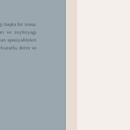
ği başka bir masa. 
rı ve zeytinyağı 
n spesiyaliteleri 
huzurlu, derin ve 