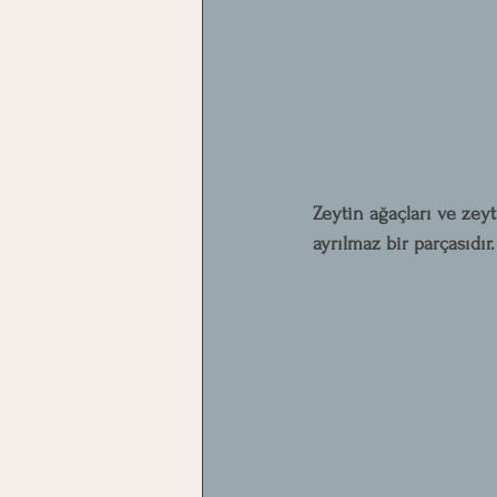
Zeytin ağaçları ve zeyt
ayrılmaz bir parçasıdır