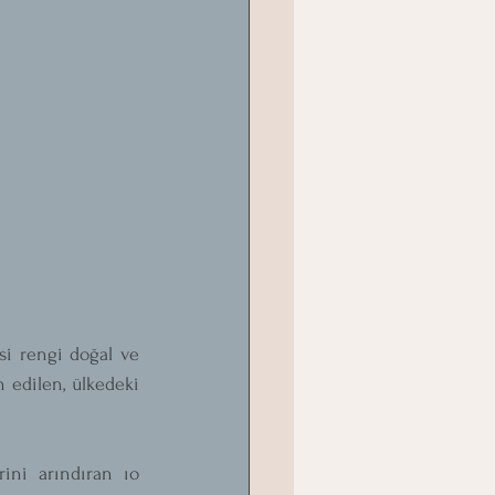
si rengi doğal ve 
 edilen, ülkedeki 
ini arındıran ıo 