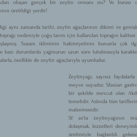
ndan oluşan gerçek bir zeytin ormanı mı? Ve burası d
nın üretildiği yerdir! 
liği aynı zamanda tarihi, zeytin ağaçlarının dikimi ve genişle
oprağı nedeniyle çoğu tarım için kullanılan toprağın kalitesi i
taşlaşmış. Susam ikliminin hakimiyetinin bununla çok ilgi
 bazı durumlarda yağmurun uzun süre tutulmasıyla karakteri
larla, özellikle de zeytin ağaçlarıyla uyumludur. 
Zeytinyağı, sayısız faydalarla
meyve suyudur. Sfaxian gastr
bir şekilde mevcut olan Akde
temelidir. Aslında tüm tarifleri
malzemesidir. 
Sf ax'ta zeytinyağının mu
dolaşmak, lezzetleri deneyiml
üretimiyle bağlantılı gelene