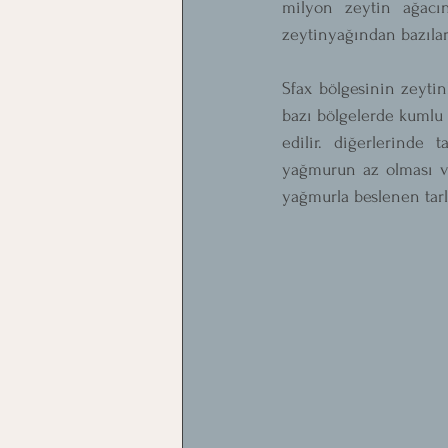
milyon zeytin ağacı
zeytinyağından bazıları
Sfax bölgesinin zeytin
bazı bölgelerde kumlu t
edilir. diğerlerinde 
yağmurun az olması ve
yağmurla beslenen tarla