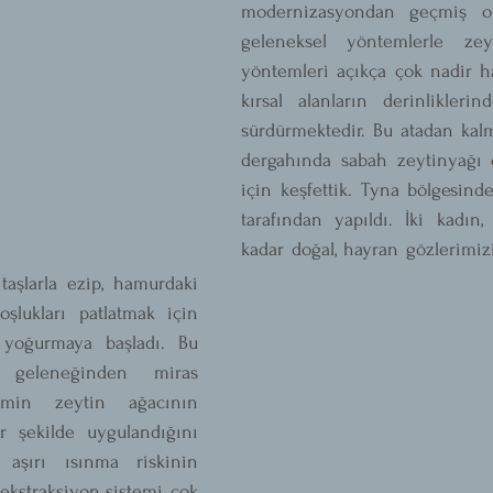
modernizasyondan geçmiş ol
geleneksel yöntemlerle zeyt
yöntemleri açıkça çok nadir ha
kırsal alanların derinliklerin
sürdürmektedir. Bu atadan kalm
dergahında sabah zeytinyağı ç
için keşfettik. Tyna bölgesindek
tarafından yapıldı. İki kadın, 
kadar doğal, hayran gözlerimiz
 taşlarla ezip, hamurdaki 
şlukları patlatmak için 
yoğurmaya başladı. Bu 
 geleneğinden miras 
emin zeytin ağacının 
r şekilde uygulandığını 
m aşırı ısınma riskinin 
kstraksiyon sistemi, çok 