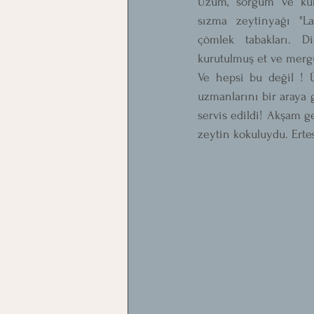
Üzüm, sorgum ve kur
sızma zeytinyağı "La
çömlek tabakları. D
kurutulmuş et ve mergue
Ve hepsi bu değil ! Ü
uzmanlarını bir araya g
servis edildi! Akşam g
zeytin kokuluydu. Ert