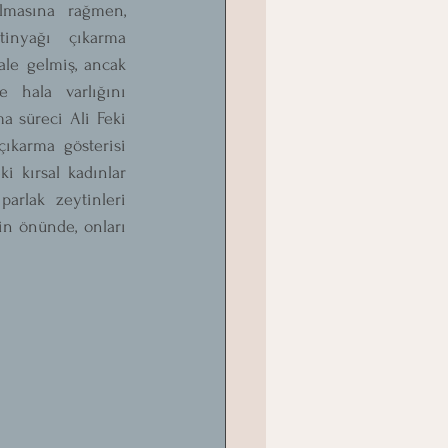
masına rağmen, 
inyağı çıkarma 
le gelmiş, ancak 
de hala varlığını 
a süreci Ali Feki 
ıkarma gösterisi 
i kırsal kadınlar 
parlak zeytinleri 
in önünde, onları 