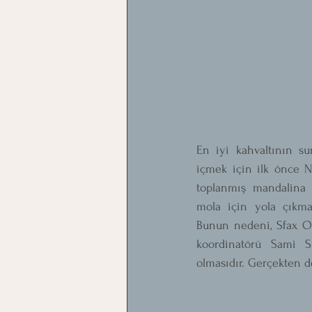
En iyi kahvaltının s
içmek için ilk önce Ne
toplanmış mandalina t
mola için yola çıkma
Bunun nedeni, Sfax Ol
koordinatörü Sami Sm
olmasıdır. Gerçekten d