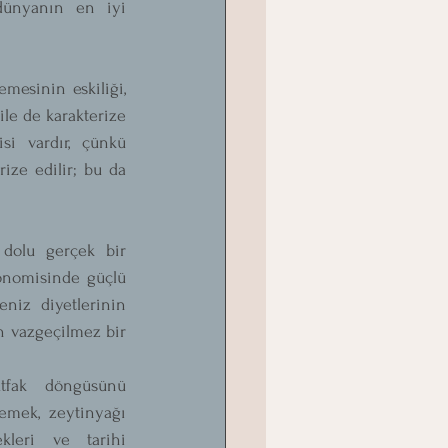
ünyanın en iyi 
mesinin eskiliği, 
le de karakterize 
si vardır, çünkü 
ze edilir; bu da 
 dolu gerçek bir 
onomisinde güçlü 
niz diyetlerinin 
n vazgeçilmez bir 
tfak döngüsünü 
emek, zeytinyağı 
kleri ve tarihi 