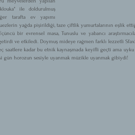
u meyvelerden yapılan 
klouka" ile doldurulmuş 
iğer tarafta ev yapımı 
zlerin yağda pişirildiği, taze çiftlik yumurtalarının eşlik etti
çüncü bir evrensel masa, Tunuslu ve yabancı araştırmacıla
etirdi ve etkiledi. Doymuş mideye rağmen farklı lezzetli Sfaxia
eç saatlere kadar bu etnik kaynaşmada keyifli geçti ama uyku 
esi gün horozun sesiyle uyanmak müzikle uyanmak gibiydi! 