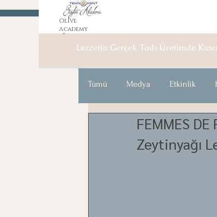
Olive
Academy
Lezzetin Gerçek Tadı Üretimde
Kus
Tümü
Medya
Etkinlik
FEMMES DE RE
Zeytinyağı L