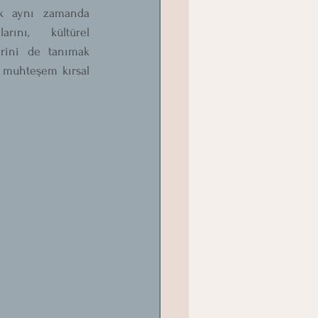
ak aynı zamanda 
arını, kültürel 
erini de tanımak 
n muhteşem kırsal 