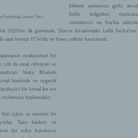
bilmek anlamına gelir, anc
farklı bölgeleri, manzaral
'ta Zeytinyağı Lezzet Turu
miraslarını ve harika sakinl
alık 2023'ün ilk gününde, Sfax'ın kırsalındaki Lella Aıcha'nı
a saat henüz 17:3o'du ve hava çoktan kararmıştı.  
başlamanın mükemmel bir 
an çok da uzak olmayan ve 
maştıran Nejia Rhaiem 
kırsal kesimde ve organik 
leyici bir kırsal kır evi 
a molamıza başlamaktır. 
 bizi içten ve samimi bir 
ıyorlar. Taze badem ve 
nk bir sofra kuruluyor. 