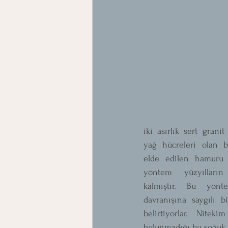
iki asırlık sert granit
yağ hücreleri olan bo
elde edilen hamuru 
yöntem yüzyılların
kalmıştır. Bu yönt
davranışına saygılı bi
belirtiyorlar. Niteki
bulunmadığı bu soğuk e