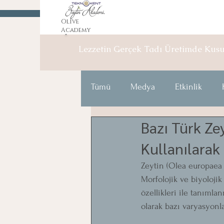
Olive
Academy
Lezzetin Gerçek Tadı Üretimde
Kus
Tümü
Medya
Etkinlik
Bazı Türk Ze
Kullanılara
Zeytin (Olea europaea 
Morfolojik ve biyolojik
özellikleri ile tanımla
olarak bazı varyasyonla