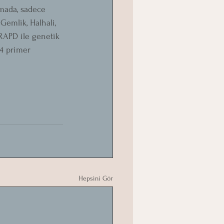
ırmada, sadece 
 Gemlik, Halhali, 
(RAPD ile genetik 
4 primer 
Hepsini Gör