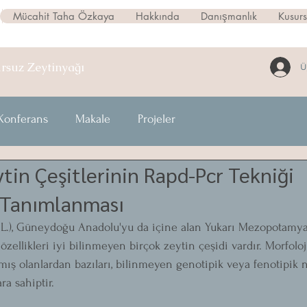
Mücahit Taha Özkaya
Hakkında
Danışmanlık
Kusur
ursuz
Zeytinyağı
Ü
Konferans
Makale
Projeler
ytin Çeşitlerinin Rapd-Pcr Tekniği
k Tanımlanması
L.), Güneydoğu Anadolu'yu da içine alan Yukarı Mezopotamya 
 özellikleri iyi bilinmeyen birçok zeytin çeşidi vardır. Morfoloj
nmış olanlardan bazıları, bilinmeyen genotipik veya fenotipik 
ra sahiptir. 