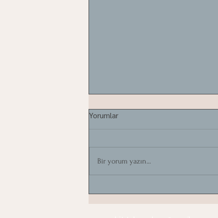
Yorumlar
Bir yorum yazın...
Zeytin ağaçları taşınır mı?