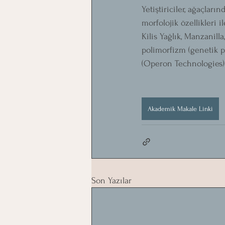
Yetiştiriciler, ağaçları
morfolojik özellikleri i
Kilis Yağlık, Manzanill
polimorfizm (genetik p
(Operon Technologies) 
Akademik Makale Linki
Son Yazılar