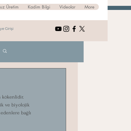
suz Üretim
Kadim Bilgi
Videolar
More
ye Girişi
Giriş Yap / Kayıt Ol
kökenlidir. 
ik ve biyolojik 
nedenlere bağlı 