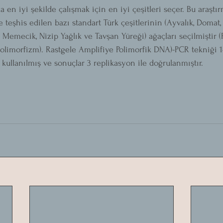
nda en iyi şekilde çalışmak için en iyi çeşitleri seçer. Bu araşt
le teşhis edilen bazı standart Türk çeşitlerinin (Ayvalık, Domat,
a, Memecik, Nizip Yağlık ve Tavşan Yüreği) ağaçları seçilmiştir 
olimorfizm). Rastgele Amplifiye Polimorfik DNA)-PCR tekniği 1
kullanılmış ve sonuçlar 3 replikasyon ile doğrulanmıştır.